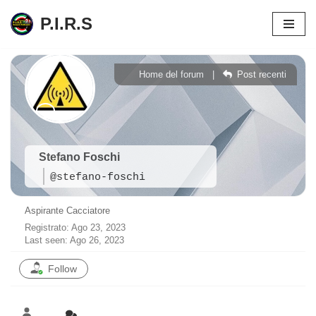
P.I.R.S
Vai
al
Home del forum
|
Post recenti
contenuto
Stefano Foschi
@stefano-foschi
Aspirante Cacciatore
Registrato: Ago 23, 2023
Last seen: Ago 26, 2023
Follow