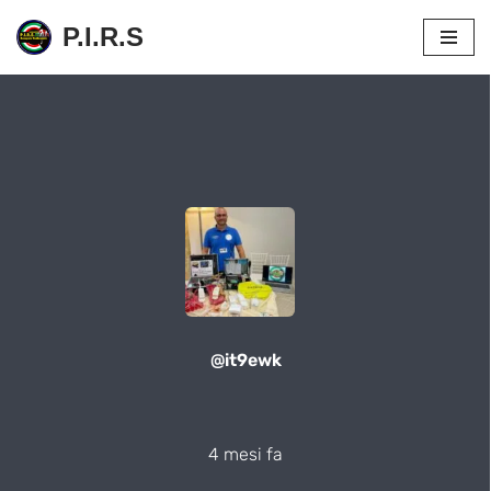
P.I.R.S
Vai
al
contenuto
@it9ewk
4 mesi fa