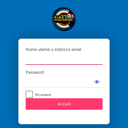
Accedi
P.I.R.S
Nome utente o indirizzo email
Password
Ricordami