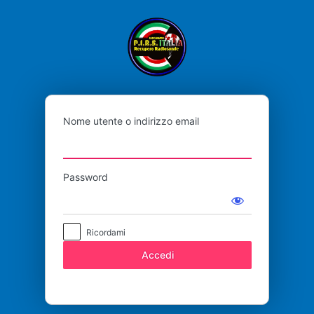
Accedi
P.I.R.S
Nome utente o indirizzo email
Password
Ricordami