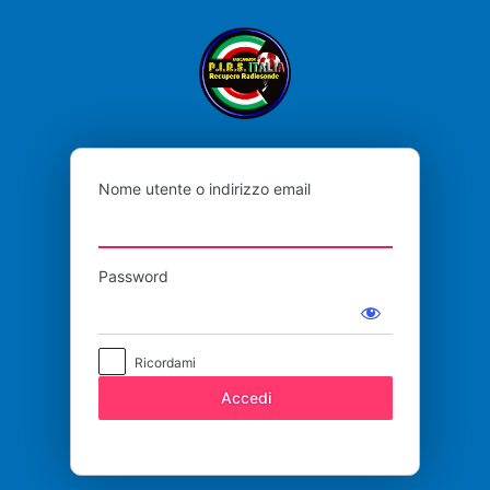
Accedi
P.I.R.S
Nome utente o indirizzo email
Password
Ricordami