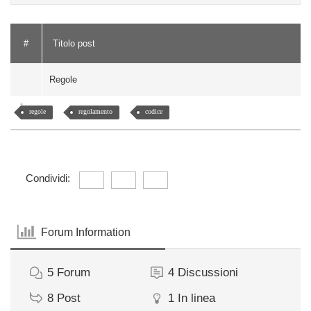
#
Titolo post
Regole
regole
regolamento
codice
Condividi:
Forum Information
5
Forum
4
Discussioni
8
Post
1
In linea